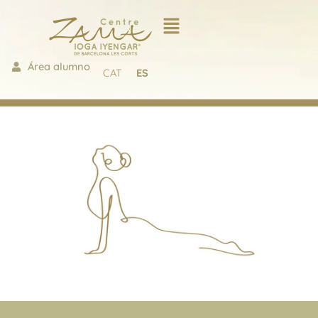
Ir
al
contenido
Área alumno
CAT
ES