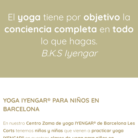
El
yoga
tiene por
objetivo
la
conciencia completa
en
todo
lo que hagas.
B.K.S Iyengar
YOGA IYENGAR® PARA NIÑOS EN
BARCELONA
En nuestro
Centro Zama de yoga IYENGAR® de Barcelona Les
Corts
tenemos
niños y niñas
que vienen a
practicar yoga
IYENGAR®
en nuestras
clases de yoga para niños en