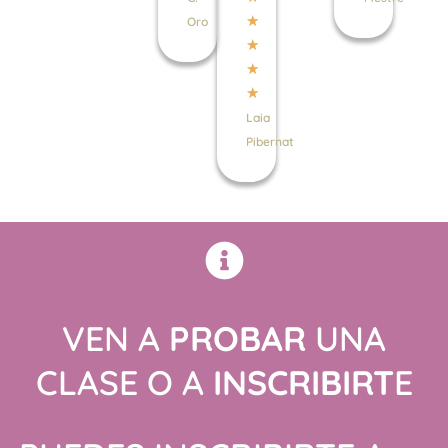
con
★
Oro
5
★
de
★
5
★
Laia
Pibernat
VEN A
PROBAR
UNA
CLASE O A
INSCRIBIRT
E