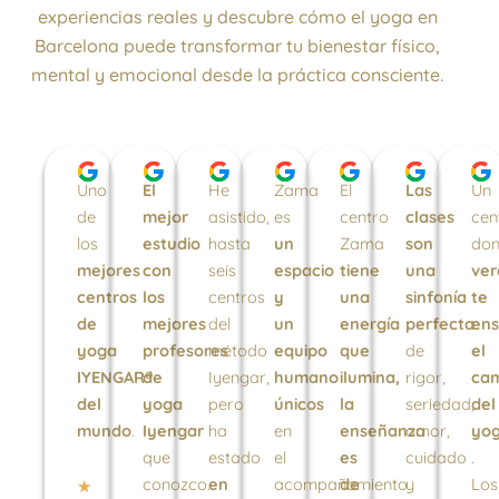
experiencias reales y descubre cómo el yoga en
Barcelona puede transformar tu bienestar físico,
mental y emocional desde la práctica consciente.
Uno
El
He
Zama
El
Las
Un
de
mejor
asistido,
es
centro
clases
cen
los
estudio
hasta
un
Zama
son
do
mejores
con
seis
espacio
tiene
una
ve
centros
los
centros
y
una
sinfonía
te
de
mejores
del
un
energía
perfecta
en
yoga
profesores
método
equipo
que
de
el
IYENGAR®
de
Iyengar,
humano
ilumina,
rigor,
ca
del
yoga
pero
únicos
la
seriedad,
del
mundo
.
Iyengar
ha
en
enseñanza
amor,
yo
que
estado
el
es
cuidado
.
conozco.
en
acompañamiento
de
y
Los
Valorado
★