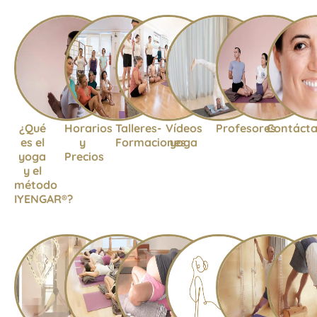
¿Qué
Horarios
Talleres-
Vídeos
Profesores
Contáct
es el
y
Formaciones
yoga
yoga
Precios
y el
método
IYENGAR®?