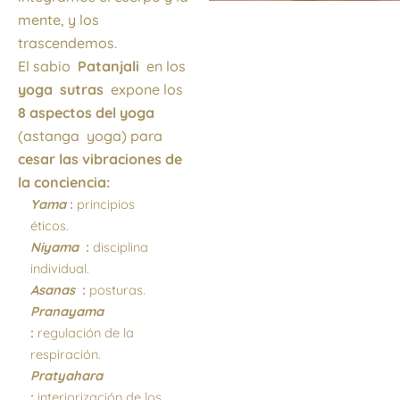
mente, y los
trascendemos.
El sabio
Patanjali
en los
y
oga
sutras
expone los
8 aspectos del yoga
(astanga yoga) para
cesar las vibraciones de
la conciencia:
Yama
:
principios
éticos.
Niyama
:
disciplina
individual.
Asanas
:
posturas.
Pranayama
:
regulación de la
respiración.
Pratyahara
:
interiorización de los