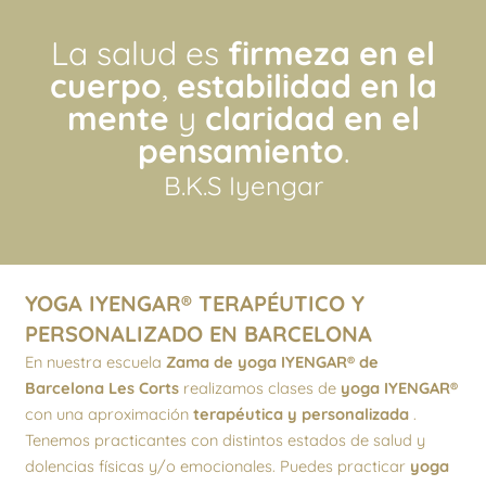
La salud es
firmeza en el
cuerpo
,
estabilidad en la
mente
y
claridad en el
pensamiento
.
B.K.S Iyengar
YOGA IYENGAR® TERAPÉUTICO Y
PERSONALIZADO EN BARCELONA
En nuestra escuela
Zama de yoga IYENGAR® de
Barcelona Les Corts
realizamos clases de
yoga IYENGAR®
con una aproximación
terapéutica y personalizada
.
Tenemos practicantes con distintos estados de salud y
dolencias físicas y/o emocionales. Puedes practicar
yoga