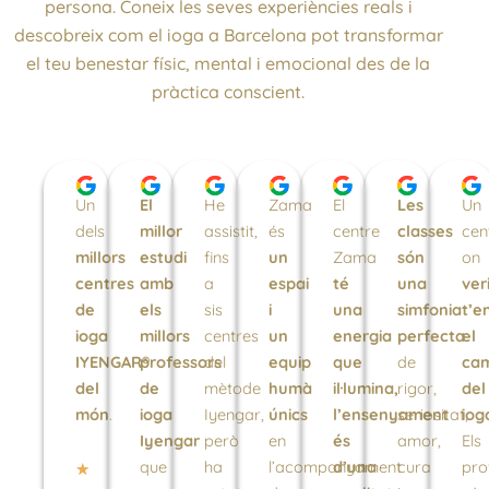
persona. Coneix les seves experiències reals i
descobreix com el ioga a Barcelona pot transformar
el teu benestar físic, mental i emocional des de la
pràctica conscient.
Un
El
He
Zama
El
Les
Un
dels
millor
assistit,
és
centre
classes
cen
millors
estudi
fins
un
Zama
són
on
centres
amb
a
espai
té
una
ver
de
els
sis
i
una
simfonia
t’e
ioga
millors
centres
un
energia
perfecta
el
IYENGAR®
professors
del
equip
que
de
cam
del
de
mètode
humà
il·lumina,
rigor,
del
món
.
ioga
Iyengar,
únics
l’ensenyament
seriositat,
iog
Iyengar
però
en
és
amor,
Els
que
ha
l’acompanyament
d’una
cura
pro
Rated
★