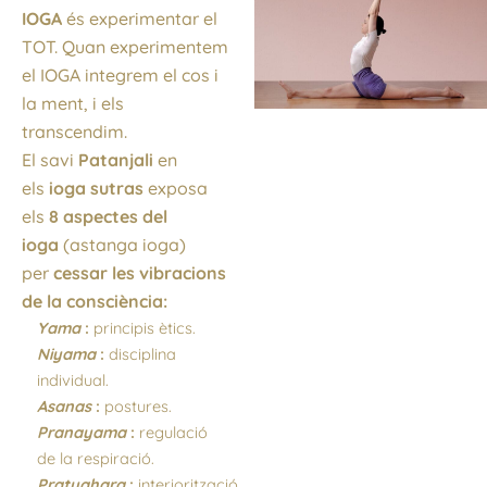
IOGA
és experimentar el
TOT. Quan experimentem
el IOGA integrem el cos i
la ment, i els
transcendim.
El savi
Patanjali
en
els
i
oga
sutras
exposa
els
8 aspectes del
ioga
(astanga ioga)
per
cessar les vibracions
de la consciència:
Yama
:
principis ètics.
Niyama
:
disciplina
individual.
Asanas
:
postures.
Pranayama
:
regulació
de la respiració.
Pratyahara
:
interiorització