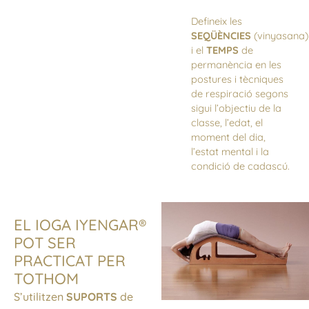
Defineix les
SEQÜÈNCIES
(vinyasana)
i el
TEMPS
de
permanència en les
postures i tècniques
de respiració segons
sigui l’objectiu de la
classe, l’edat, el
moment del dia,
l’estat mental i la
condició de cadascú.
EL IOGA IYENGAR®
POT SER
PRACTICAT PER
TOTHOM
S’utilitzen
SUPORTS
de