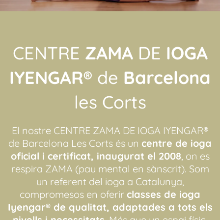
CENTRE
ZAMA
DE
IOGA
IYENGAR®
de
Barcelona
les Corts
El nostre CENTRE ZAMA DE IOGA IYENGAR®
de Barcelona Les Corts és un
centre de ioga
oficial i certificat, inaugurat el 2008
, on es
respira ZAMA (pau mental en sànscrit). Som
un referent del ioga a Catalunya,
compromesos en oferir
classes de ioga
Iyengar® de qualitat, adaptades a tots els
nivells i necessitats
. Més que un espai físic,