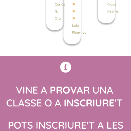
out
★
Carlos
Miquel
of
★
G.
Mestre
5
★
Oro
Laia
Pibernat
VINE A
PROVAR
UNA
CLASSE O A
INSCRIURE'
T
POTS INSCRIURE'T A LES