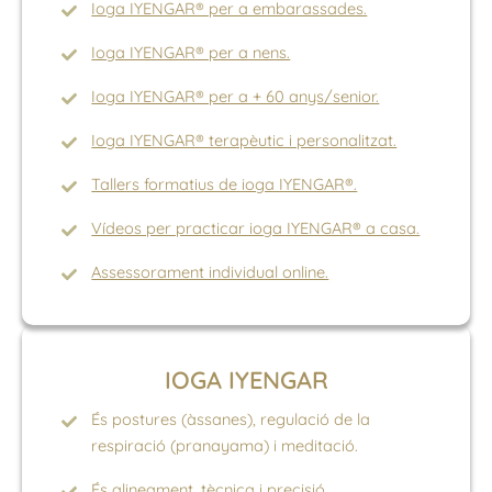
Ioga IYENGAR® per a embarassades.
Ioga IYENGAR® per a nens.
Ioga IYENGAR® per a + 60 anys/senior.
Ioga IYENGAR® terapèutic i personalitzat.
Tallers formatius de ioga IYENGAR®.
Vídeos per practicar ioga IYENGAR® a casa.
Assessorament individual online.
IOGA IYENGAR
És postures (àssanes), regulació de la
respiració (pranayama) i meditació.
És alineament, tècnica i precisió.