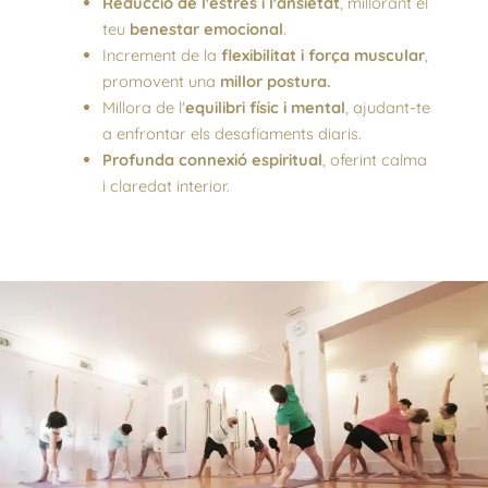
Reducció de l'estrès i l'ansietat
, millorant el
teu
benestar emocional
.
Increment de la
flexibilitat i força muscular
,
promovent una
millor postura.
Millora de l'
equilibri físic i mental
, ajudant-te
a enfrontar els desafiaments diaris.
Profunda connexió espiritual
, oferint calma
i claredat interior.