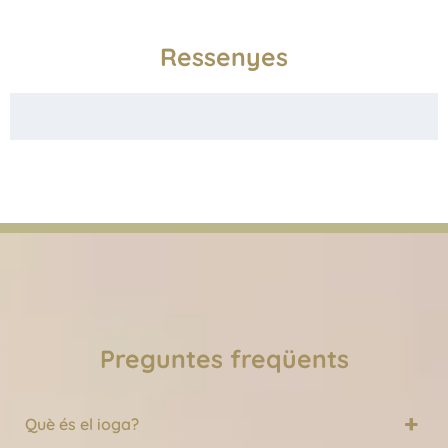
Ressenyes
Preguntes freqüents
Què és el ioga?