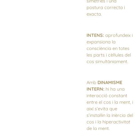
simetries i una
postura correcta i
exacta.
INTENS:
aprofundeix i
expansiona la
consciència en totes
les parts i cèl·lules del
cos simultàniament.
Amb
DINAMISME
INTERN:
hi ha una
interacció constant
entre el cos i la ment, i
així s’evita que
s’instal·lin la inèrcia del
cos i la hiperactivitat
de la ment.