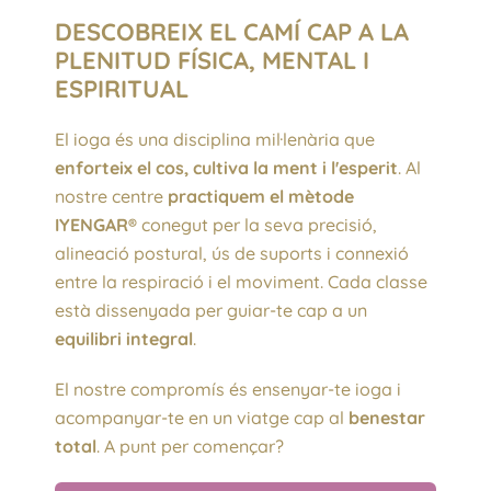
DESCOBREIX EL CAMÍ CAP A LA
PLENITUD FÍSICA, MENTAL I
ESPIRITUAL
El ioga és una disciplina mil·lenària que
enforteix el cos, cultiva la ment i l'esperit
. Al
nostre centre
practiquem el mètode
IYENGAR®
conegut per la seva precisió,
alineació postural, ús de suports i connexió
entre la respiració i el moviment. Cada classe
està dissenyada per guiar-te cap a un
equilibri integral
.
El nostre compromís és ensenyar-te ioga i
acompanyar-te en un viatge cap al
benestar
total
. A punt per començar?