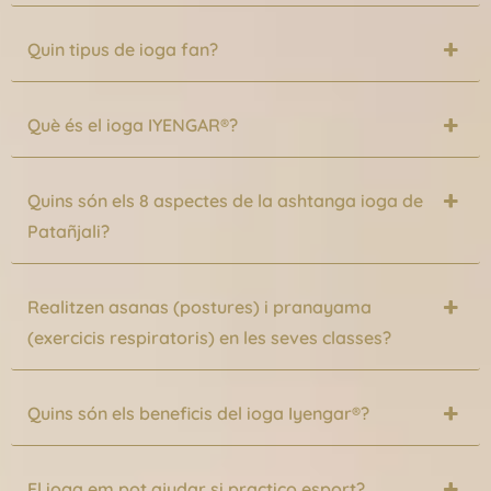
Quin tipus de ioga fan?
Què és el ioga IYENGAR®?
Quins són els 8 aspectes de la ashtanga ioga de
Patañjali?
Realitzen asanas (postures) i pranayama
(exercicis respiratoris) en les seves classes?
Quins són els beneficis del ioga Iyengar®?
El ioga em pot ajudar si practico esport?