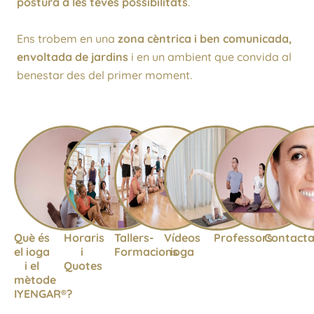
postura a les teves possibilitats
.
Ens trobem en una
zona cèntrica i ben comunicada,
envoltada de jardins
i en un ambient que convida al
benestar des del primer moment.
Què és
Horaris
Tallers-
Vídeos
Professors
Contacta
el ioga
i
Formacions
ioga
i el
Quotes
mètode
IYENGAR®?