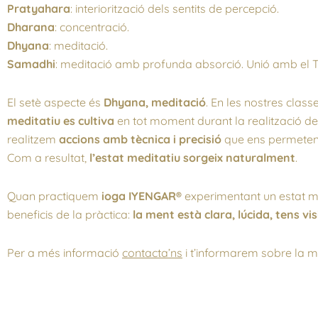
Pratyahara
: interiorització dels sentits de percepció.
Dharana
: concentració.
Dhyana
: meditació.
Samadhi
: meditació amb profunda absorció. Unió amb el 
El setè aspecte és
Dhyana, meditació
. En les nostres clas
meditatiu es cultiva
en tot moment durant la realització de
realitzem
accions amb tècnica i precisió
que ens permeten 
Com a resultat,
l’estat meditatiu sorgeix naturalment
.
Quan practiquem
ioga IYENGAR®
experimentant un estat m
beneficis de la pràctica:
la ment està clara, lúcida, tens vis
Per a més informació
contacta’ns
i t’informarem sobre la m