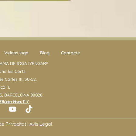
Vídeos ioga
Blog
Contacte
AMA DE IOGA IYENGAR®
ona les Corts.
e Carles III, 50-52,
ocal 1.
S, BARCELONA 08028
3 (de 9h a 11h)
aioga.com
Y
T
o
i
u
k
de Privacitat
i
Avís Legal
t
t
a
u
o