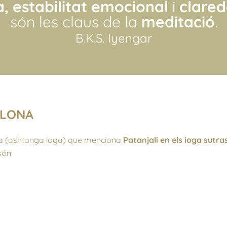
, estabilitat emocional
i
clareda
són les claus de la
meditació
.
B.K.S. Iyengar
ELONA
oga (ashtanga ioga) que menciona
Patanjali en els ioga sutra
són: