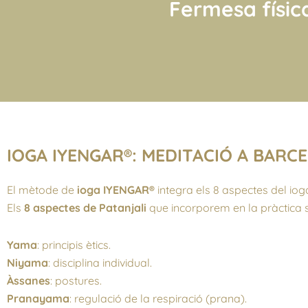
Fermesa física
IOGA IYENGAR®: MEDITACIÓ A BARC
El mètode de
ioga IYENGAR®
integra els 8 aspectes del i
Els
8 aspectes de Patanjali
que incorporem en la pràctica 
Yama
: principis ètics.
Niyama
: disciplina individual.
Àssanes
: postures.
Pranayama
: regulació de la respiració (prana).