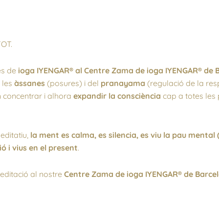
TOT.
ses de
ioga IYENGAR® al Centre Zama de ioga IYENGAR® de B
 les
àssanes
(posures) i del
pranayama
(regulació de la res
concentrar i alhora
expandir la consciència
cap a totes les 
editatiu,
la ment es calma, es silencia, es viu la pau menta
ió i vius en el present
.
editació al nostre
Centre Zama de ioga IYENGAR® de Barcel