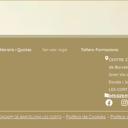
Horaris i Quotes
Serveis: ioga
Tallers-Formacions
CENTRE Z
de Barcel
Gran Via d
Escala i, l
LES CORT
649 629 97
info@zam
F
I
a
n
c
s
–
Política de Cookies
–
Política 
YENGAR® DE BARCELONA LES CORTS
e
t
b