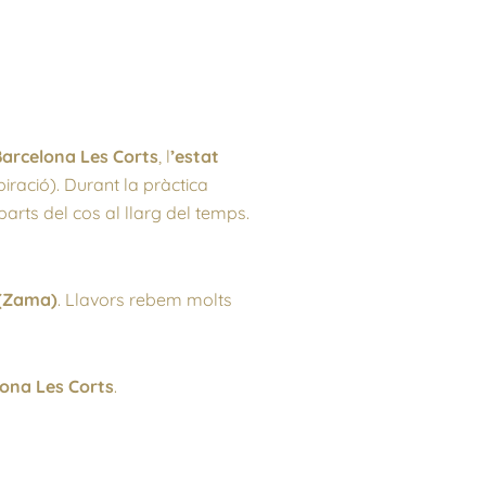
arcelona Les Corts
, l
’estat
piració). Durant la pràctica
parts del cos al llarg del temps.
l (Zama)
. Llavors rebem molts
ona Les Corts
.