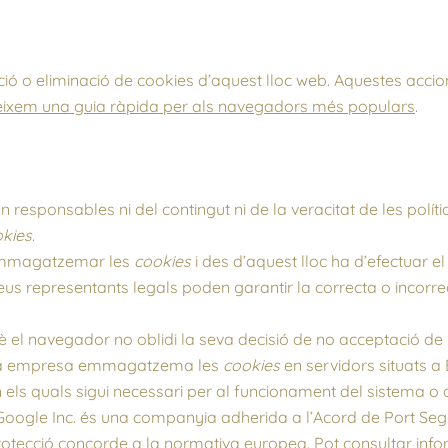
ió o eliminació de cookies d’aquest lloc web. Aquestes accio
deixem una guia ràpida per als navegadors més populars
.
n responsables ni del contingut ni de la veracitat de les polí
kies
.
’emmagatzemar les
cookies
i des d’aquest lloc ha d’efectuar el
seus representants legals poden garantir la correcta o incorr
 el navegador no oblidi la seva decisió de no acceptació de 
sta empresa emmagatzema les
cookies
en servidors situats a
els quals sigui necessari per al funcionament del sistema o q
Google Inc. és una companyia adherida a l’Acord de Port Segu
rotecció concorde a la normativa europea. Pot consultar info