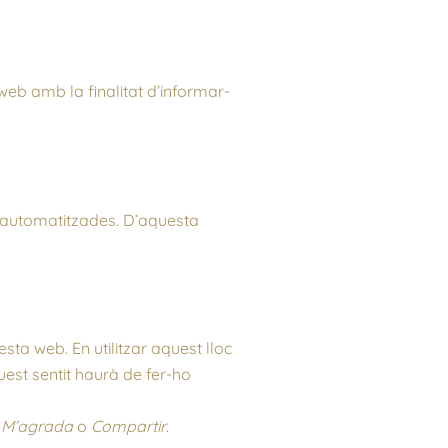
eb amb la finalitat d’informar-
s automatitzades. D’aquesta
sta web. En utilitzar aquest lloc
uest sentit haurà de fer-ho
s
M’agrada
o
Compartir
.