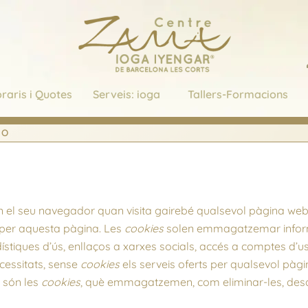
raris i Quotes
Serveis: ioga
Tallers-Formacions
NO
 el seu navegador quan visita gairebé qualsevol pàgina web. 
r per aquesta pàgina. Les
cookies
solen emmagatzemar informa
stiques d’ús, enllaços a xarxes socials, accés a comptes d’usu
ecessitats, sense
cookies
els serveis oferts per qualsevol pàgi
 són les
cookies
, què emmagatzemen, com eliminar-les, desact