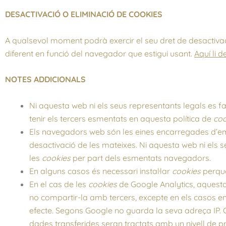
DESACTIVACIÓ O ELIMINACIÓ DE COOKIES
A qualsevol moment podrà exercir el seu dret de desactivac
diferent en funció del navegador que estigui usant.
Aquí li 
NOTES ADDICIONALS
Ni aquesta web ni els seus representants legals es fa
tenir els tercers esmentats en aquesta política de
coo
Els navegadors web són les eines encarregades d
desactivació de les mateixes. Ni aquesta web ni els 
les
cookies
per part dels esmentats navegadors.
En alguns casos és necessari instal·lar
cookies
perquè
En el cas de les
cookies
de Google Analytics, aque
no compartir-la amb tercers, excepte en els casos en 
efecte. Segons Google no guarda la seva adreça IP. 
dades transferides seran tractats amb un nivell de p