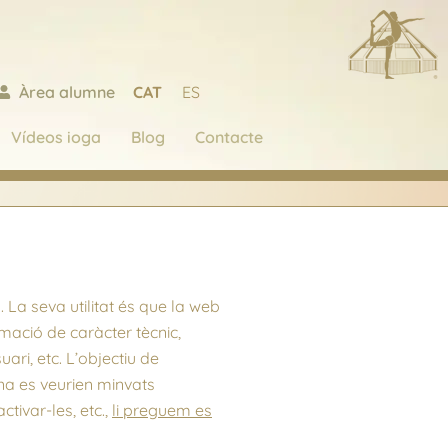
CAT
ES
Àrea alumne
Vídeos ioga
Blog
Contacte
La seva utilitat és que la web
ció de caràcter tècnic,
ari, etc. L’objectiu de
na es veurien minvats
ivar-les, etc.,
li preguem es