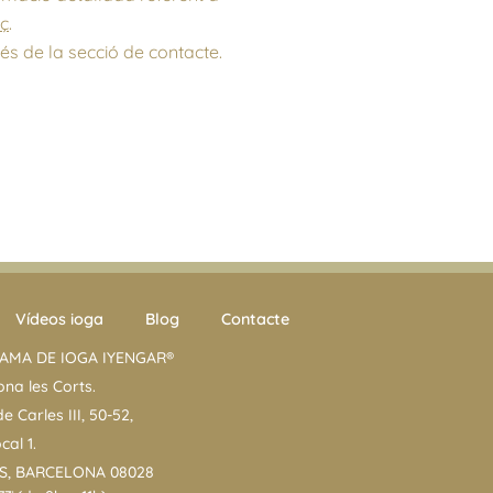
aç
.
s de la secció de contacte.
Vídeos ioga
Blog
Contacte
AMA DE IOGA IYENGAR®
ona les Corts.
e Carles III, 50-52,
ocal 1.
S, BARCELONA 08028