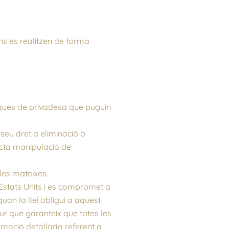
ns es realitzen de forma
tiques de privadesa que puguin
 seu dret a eliminació o
ecta manipulació de
les mateixes.
 Estats Units i es compromet a
uan la llei obligui a aquest
r que garanteix que totes les
rmació detallada referent a