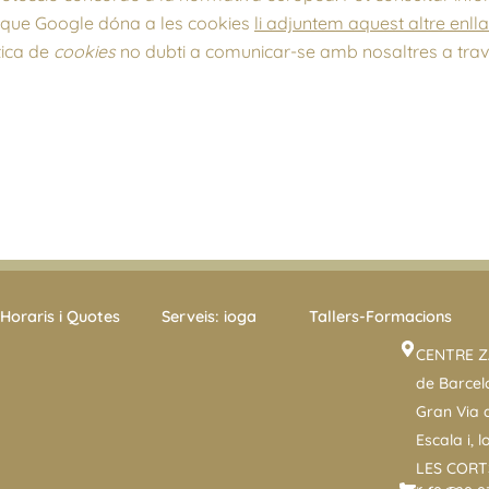
ús que Google dóna a les cookies
li adjuntem aquest altre enll
tica de
cookies
no dubti a comunicar-se amb nosaltres a travé
Horaris i Quotes
Serveis: ioga
Tallers-Formacions
CENTRE Z
de Barcel
Gran Via d
Escala i, l
LES CORT