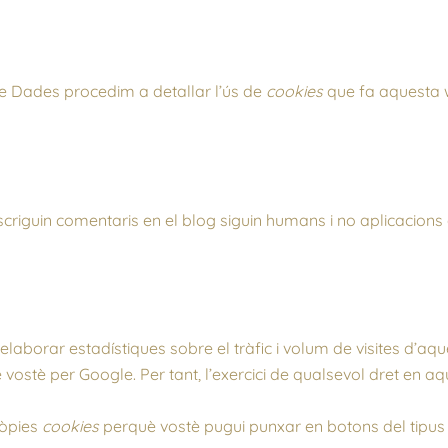
de Dades procedim a detallar l’ús de
cookies
que fa aquesta w
escriguin comentaris en el blog siguin humans i no aplicacion
laborar estadístiques sobre el tràfic i volum de visites d’aque
vostè per Google. Per tant, l’exercici de qualsevol dret en aq
ròpies
cookies
perquè vostè pugui punxar en botons del tipu