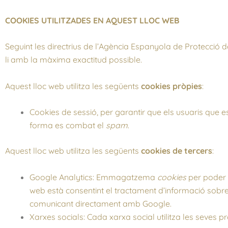
COOKIES UTILITZADES EN AQUEST LLOC WEB
Seguint les directrius de l’Agència Espanyola de Protecció 
li amb la màxima exactitud possible.
Aquest lloc web utilitza les següents
cookies pròpies
:
Cookies de sessió, per garantir que els usuaris que 
forma es combat el
spam
.
Aquest lloc web utilitza les següents
cookies de tercers
:
Google Analytics: Emmagatzema
cookies
per poder e
web està consentint el tractament d’informació sobre 
comunicant directament amb Google.
Xarxes socials: Cada xarxa social utilitza les seves p