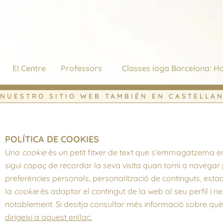
Vés
al
contingut
El Centre
Professors
Classes ioga Barcelona: Ho
NUESTRO SITIO WEB TAMBIÉN EN CASTELLA
POLÍTICA DE COOKIES
Una
cookie
és un petit fitxer de text que s’emmagatzema en
sigui capaç de recordar la seva visita quan torni a navega
preferències personals, personalització de continguts, estadí
la
cookie
és adaptar el contingut de la web al seu perfil i n
notablement. Si desitja consultar més informació sobre què
dirigeixi a aquest enllaç.