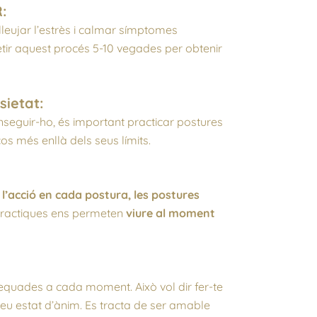
:
leujar l’estrès i calmar símptomes
petir aquest procés 5-10 vegades per obtenir
sietat:
onseguir-ho, és important practicar postures
cos més enllà dels seus límits.
l’acció en cada postura, les postures
practiques ens permeten
viure al moment
equades a cada moment. Això vol dir fer-te
teu estat d’ànim. Es tracta de ser amable