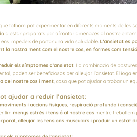
que tothom pot experimentar en diferents moments de les sev
a a estar preparats per afrontar amenaces al nostre entorn. To
i ens impedeix de portar una vida saludable.
L’ansietat es p
 tant la nostra ment com el nostre cos, en formes com tensi
 reduir els símptomes d’ansietat
. La combinació de postures
ntal, poden ser beneficiosos per alleujar l’ansietat. El ioga 
a del nostre cos i ment
, cosa que pot ajudar a trobar un equi
t ajudar a reduir l’ansietat:
oviments i accions físiques, respiració profunda i consc
sentim
menys estrès i tensió al nostre cos
mentre treballem pe
orporal, alleujar les tensions musculars i produir un estat 
lar els símptomes de l’ansietat: