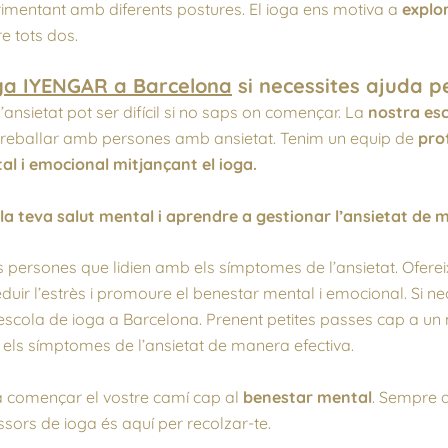
rimentant amb diferents postures. El ioga ens motiva a
explor
re tots dos.
oga IYENGAR a Barcelona
si necessites ajuda p
nsietat pot ser difícil si no saps on començar. La
nostra es
treballar amb persones amb ansietat. Tenim un equip de
prof
tal i emocional mitjançant el ioga.
 la teva salut mental i aprendre a gestionar l’ansietat de
 persones que lidien amb els símptomes de l’ansietat. Ofereix
duir l’estrès i promoure el benestar mental i emocional. Si ne
escola de ioga a Barcelona. Prenent petites passes cap a un mi
 els símptomes de l’ansietat de manera efectiva.
a començar el vostre camí cap al
benestar mental
. Sempre 
essors de ioga és aquí per recolzar-te.