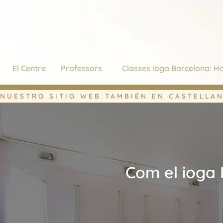
Vés
al
contingut
El Centre
Professors
Classes ioga Barcelona: Ho
NUESTRO SITIO WEB TAMBIÉN EN CASTELLA
Com el ioga 