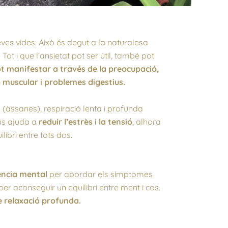
es vides. Això és degut a la naturalesa
t i que l’ansietat pot ser útil, també pot
ot manifestar a través de la preocupació,
ó muscular i problemes digestius.
 (àssanes), respiració lenta i profunda
ens ajuda a
reduir l’estrès i la tensió
, alhora
libri entre tots dos.
iència mental
per abordar els símptomes
r aconseguir un equilibri entre ment i cos.
de relaxació profunda.