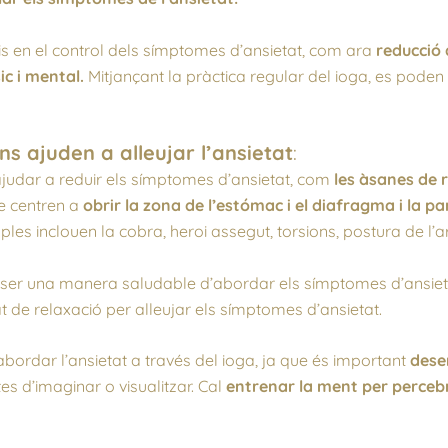
is en el control dels símptomes d’ansietat, com ara
reducció 
ic i mental.
Mitjançant la pràctica regular del ioga, es poden 
s ajuden a alleujar l’ansietat
:
judar a reduir els símptomes d’ansietat, com
les àsanes de 
e centren a
obrir la zona de l’estómac i el diafragma i la pa
les inclouen la cobra, heroi assegut, torsions, postura de l’a
ser una manera saludable d’abordar els símptomes d’ansietat. 
t de relaxació per alleujar els símptomes d’ansietat.
 abordar l’ansietat a través del ioga, ja que és important
dese
es d’imaginar o visualitzar. Cal
entrenar la ment per perceb