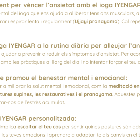
nt per vèncer l’ansietat amb el ioga IYENGAR
tal del ioga que ens ajuda a alliberar tensions musculars, al
ar i espirar lenta i regularment (
Ujjayi pranayama
). Cal re
ga IYENGAR a la rutina diària per alleujar l’an
ot ajudar a prevenir o reduir els símptomes d’ansietat. Per ac
amb les pràctiques al llarg del dia i no intentar forçar el teu 
e promou el benestar mental i emocional:
 a millorar la salut mental i emocional, com la
meditació en 
ostures supines, les restauratives i el pranayama
. Aquestes 
erar-nos de l’estrès acumulat.
 IYENGAR personalitzada:
 implica
escoltar el teu cos
per sentir quines postures són ad
r les teves emocions i aprendre a adaptar-te als canvis en el 