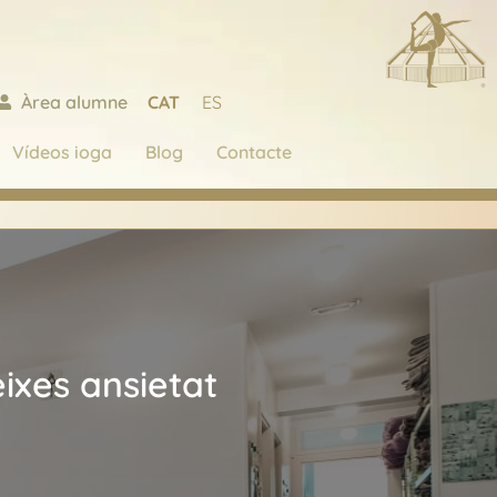
CAT
ES
Àrea alumne
Vídeos ioga
Blog
Contacte
ixes ansietat