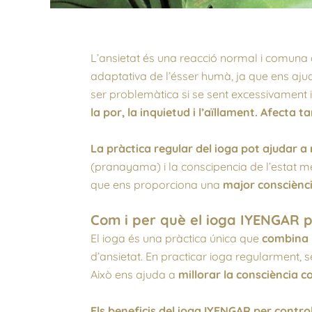
L’ansietat és una reacció normal i comuna 
adaptativa de l’ésser humà, ja que ens ajud
ser problemàtica si se sent excessivament 
la por, la inquietud i l’aïllament. Afecta
La pràctica regular del ioga pot ajudar a
(pranayama) i la conscipencia de l’estat me
que ens proporciona una
major consciènci
Com i per què el ioga IYENGAR po
El ioga és una pràctica única que
combina m
d’ansietat. En practicar ioga regularment, 
Això ens ajuda a
millorar la consciència c
Els beneficis del ioga IYENGAR per contro