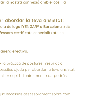
ar la nostra connexió amb el cos i la
er abordar la teva ansietat:
cola de ioga IYENGAR® a Barcelona
està
essors certificats especialitzats
en
 manera efectiva
.
 la pràctica de postures i respiració
cessites ajuda per abordar la teva ansietat,
llor equilibri entre ment i cos, podràs
que necessitis assessorament sobre com