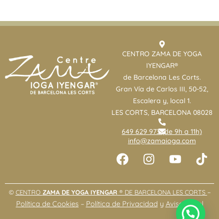
CENTRO ZAMA DE YOGA
IYENGAR®
de Barcelona Les Corts.
Gran Vía de Carlos III, 50-52,
Escalera y, local 1.
LES CORTS, BARCELONA 08028
649 629 973 (de 9h a 11h)
info@zamaioga.com
F
I
Y
T
a
n
o
i
c
s
u
k
e
t
t
t
–
©
CENTRO
ZAMA DE YOGA IYENGAR
® DE BARCELONA LES CORTS
b
a
u
o
Política de Cookies
–
Política de Privacidad
y
Aviso Legal
o
g
b
k