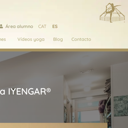
CAT
ES
Área alumno
nes
Vídeos yoga
Blog
Contacto
oga IYENGAR®