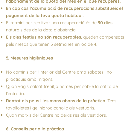
l’abonament de la quota del mes en el que recuperes.
En cap cas l’acumulació de recuperacions substitueix el
pagament de la teva quota habitual.
El termini per realitzar una recuperació és de
30 dies
naturals des de la data d’absència.
Els dies festius no són recuperables
, queden compensats
pels mesos que tenen 5 setmanes enlloc de 4.
5.
Mesures higièniques
No caminis per l’interior del Centre amb sabates i no
practiquis amb mitjons.
Quan vagis calçat trepitja només per sobre la catifa de
l’entrada.
Rentat els peus i les mans abans de la pràctica
. Tens
tovalloletes i gel hidroalcohòlic als vestuaris.
Quan marxis del Centre no deixis res als vestidors.
6.
Consells per a la pràctica