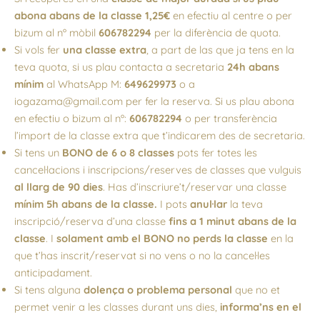
abona abans de la classe 1,25€
en efectiu al centre o per
bizum al nº mòbil
606782294
per la diferència de quota.
Si vols fer
una classe extra
, a part de las que ja tens en la
teva quota, si us plau contacta a secretaria
24h abans
mínim
al WhatsApp M:
649629973
o a
iogazama@gmail.com per fer la reserva. Si us plau abona
en efectiu o bizum al nº:
606782294
o per transferència
l’import de la classe extra que t’indicarem des de secretaria.
Si tens un
BONO de 6 o 8 classes
pots fer totes les
cancel·lacions i inscripcions/reserves de classes que vulguis
al llarg de 90 dies
. Has d’inscriure’t/reservar una classe
mínim 5h abans de la classe.
I pots
anul·lar
la teva
inscripció/reserva d’una classe
fins a 1 minut abans de la
classe
. I
solament amb el BONO
no perds la classe
en la
que t’has inscrit/reservat si no vens o no la cancel·les
anticipadament.
Si tens alguna
dolença o problema personal
que no et
permet venir a les classes durant uns dies,
informa’ns en el