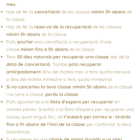
mes.
Has de fer la
cancel·lació
de les classes
mínim 5h abans
de
la classe.
Has de fer la
reserva de la recuperació
de les classes
mínim 5h abans
de la classe.
Pots
anul·lar
una cancel·lació o recuperació d’una
classe
mínim
fins a 5h abans
de la classe.
Tens
30 dies naturals per recuperar una classe
des de la
data de cancel·lació
. També
pots recuperar
anticipadament
dins del mateix mes si tens quota mensual
o dins del mateix trimestre si tens quota trimestral.
Si no cancel·les la teva classe mínim 5h abans
de la classe
i no vens a classe,
perds la classe
.
Pots apuntar-te a la
llista d’espera per recuperar
en
classes plenes. Si estàs a la llista d’espera per recuperar una
classe, quan tinguis lloc, se
t’avisarà per correu-e
i
tindràs
fins a 1h abans de l’inici de la classe
per confirmar la teva
assistència.
Si recuperes en una
classe de major durada
si us plau