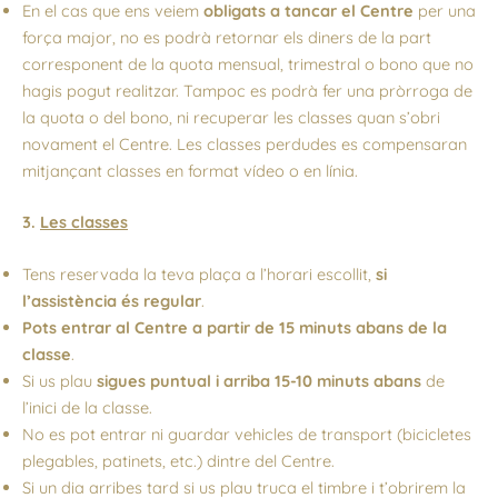
En el cas que ens veiem
obligats a tancar el Centre
per una
força major, no es podrà retornar els diners de la part
corresponent de la quota mensual, trimestral o bono que no
hagis pogut realitzar. Tampoc es podrà fer una pròrroga de
la quota o del bono, ni recuperar les classes quan s’obri
novament el Centre. Les classes perdudes es compensaran
mitjançant classes en format vídeo o en línia.
3.
Les classes
Tens reservada la teva plaça a l’horari escollit,
si
l’assistència és regular
.
Pots entrar al Centre a partir de 15 minuts abans de la
classe
.
Si us plau
sigues puntual i arriba 15-10 minuts abans
de
l’inici de la classe.
No es pot entrar ni guardar vehicles de transport (bicicletes
plegables, patinets, etc.) dintre del Centre.
Si un dia arribes tard si us plau truca el timbre i t’obrirem la