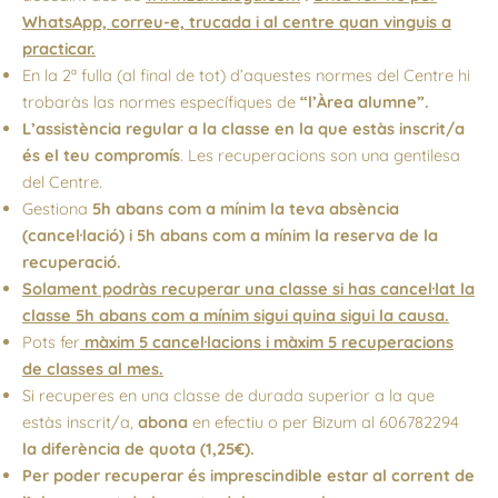
WhatsApp, correu-e, trucada i al centre quan vinguis a
practicar.
En la 2ª fulla (al final de tot) d’aquestes normes del Centre hi
trobaràs las normes específiques de
“l’Àrea alumne”.
L’assistència regular a la classe en la que estàs inscrit/a
és el teu compromís
. Les recuperacions son una gentilesa
del Centre.
Gestiona
5h abans com a mínim la teva absència
(cancel·lació) i 5h abans com a mínim la reserva de la
recuperació.
Solament podràs recuperar una classe si has cancel·lat la
classe 5h abans com a mínim sigui quina sigui la causa.
Pots fer
màxim 5 cancel·lacions i màxim 5 recuperacions
de classes al mes.
Si recuperes en una classe de durada superior a la que
estàs inscrit/a,
abona
en efectiu o per Bizum al 606782294
la diferència de quota (1,25€).
Per poder recuperar és imprescindible estar al corrent de