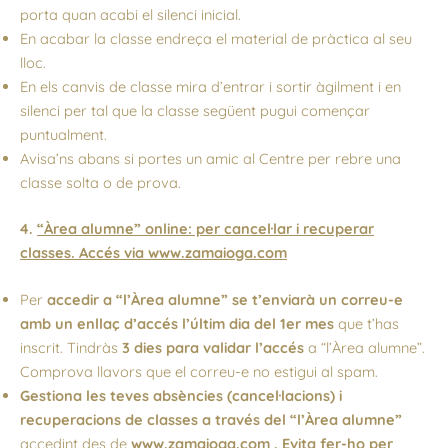
porta quan acabi el silenci inicial.
En acabar la classe endreça el material de pràctica al seu
lloc.
En els canvis de classe mira d’entrar i sortir àgilment i en
silenci per tal que la classe següent pugui començar
puntualment.
Avisa’ns abans si portes un amic al Centre per rebre una
classe solta o de prova.
4.
“Àrea alumne” online: per cancel·lar i recuperar
classes. Accés via
www.zamaioga.com
Per
accedir a “l’Àrea alumne” se t’enviarà un correu-e
amb un enllaç d’accés l’últim dia del 1er mes
que t’has
inscrit. Tindràs
3 dies para validar l’accés
a “l’Àrea alumne”.
Comprova llavors que el correu-e no estigui al spam.
Gestiona les teves absències (cancel·lacions) i
recuperacions de classes a través del “l’Àrea alumne”
accedint des de
www.zamaioga.com
.
Evita fer-ho per