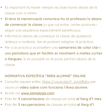
És important no haver menjat res dues hores abans de la
classe com a mínim.
Si tens la menstruació comunica-ho al professor/a abans
de començar la classe
ja que cal evitar certes postures i
seguir una seqüència especialment beneficiosa.
Informa’ns abans de començar la classe de qualsevol
dolença o molèstia. Així et podrem adaptar la pràctica.
Per a la pràctica aconsellem una
samarreta de color clar i
uns pantalons que et facilitin el moviment o malles curtes
o llargues.
Si és possible no et posis perfum abans de la
classe.
NORMATIVA ESPECÍFICA “ÀREA ALUMNE” ONLINE
Consulta aquest enllaç
https://youtu.be/f_iiuUdfbKo
per
veure un
vídeo sobre com funciona l’Àrea alumne
.
Accés via
www.zamaioga.com
Pots fer
5 cancel·lacions
de classes en total
al llarg d’1 mes.
Pots fer
5 recuperacions
de classes en total
al llarg d’1