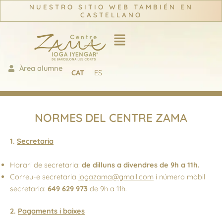
Vés
NUESTRO SITIO WEB TAMBIÉN EN
CASTELLANO
al
contingut
Àrea alumne
CAT
ES
NORMES DEL CENTRE ZAMA
1.
Secretaria
Horari de secretaria:
de dilluns a divendres de 9h a 11h.
Correu-e secretaria
iogazama@gmail.com
i número mòbil
secretaria:
649 629 973
de 9h a 11h.
2.
Pagaments i baixes