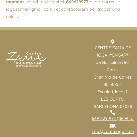
moment
via WhatsApp al M:
649629973
o per correu-e
iogazama@gmail.com
i et contactarem per trobar una
solució.
CENTRE ZAMA DE
IOGA IYENGAR®
de Barcelona les
Corts.
Gran Via de Carles
III, 50-52,
Escala i, local 1.
LES CORTS,
BARCELONA 08028
649 629 973 (de 9h a
11h)
info@zamaioga.com