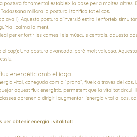
a postura fonamental estableix la base per a moltes altres
 Tadassana millora la postura i tonifica tot el cos.
p avall): Aquesta postura d’inversió estira i enforteix simult
guínia i calma la ment.
Ideal per enfortir les cames i els músculs centrals, aquesta pos
 el cap): Una postura avançada, però molt valuosa. Aquesta i
essiu.
 flux energètic amb el ioga
energia vital, coneguda com a “prana”, flueix a través del co
jar aquest flux energètic, permetent que la vitalitat circuli l
 classes
aprenen a dirigir i augmentar l’energia vital al cos,
er obtenir energia i vitalitat: