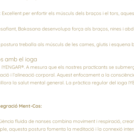
Excel·lent per enfortir els músculs dels braços i el tors, aques
safiant, Bakasana desenvolupa força als braços, nines i abdo
postura treballa als músculs de les cames, glutis i esquena bai
os amb el ioga
 IYENGAR®. A mesura que els nostres practicants se submerge
ració i l’alineació corporal. Aquest enfocament a la consciènc
llora la salut mental general. La pràctica regular del ioga I
tegració Ment-Cos:
üència fluida de nanses combina moviment i respiració, creant
le, aquesta postura fomenta la meditació i la connexió interna