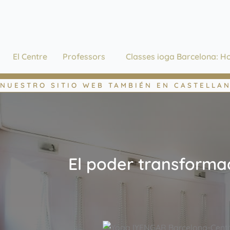
Vés
al
contingut
El Centre
Professors
Classes ioga Barcelona: Ho
NUESTRO SITIO WEB TAMBIÉN EN CASTELLA
El poder transformad