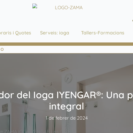
raris i Quotes
Serveis: ioga
Tallers-Formacions
NO
or del Ioga IYENGAR®: Una pr
integral
1 de febrer de 2024