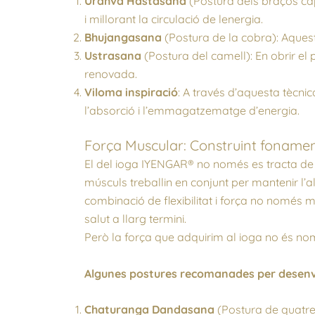
Urdhva Hastasana
(Postura dels braços cap
i millorant la circulació de lenergia.
Bhujangasana
(Postura de la cobra): Aquest
Ustrasana
(Postura del camell): En obrir el 
renovada.
Viloma inspiració
: A través d’aquesta tècni
l’absorció i l’emmagatzematge d’energia.
Força Muscular: Construint fonamen
El del ioga IYENGAR® no només es tracta de 
músculs treballin en conjunt per mantenir l’
combinació de flexibilitat i força no només m
salut a llarg termini.
Però la força que adquirim al ioga no és no
Algunes postures recomanades per desenv
Chaturanga Dandasana
(Postura de quatre 