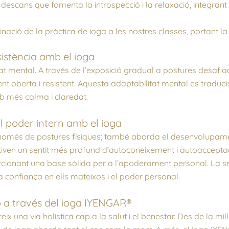
descans que fomenta la introspecció i la relaxació, integran
nació de la pràctica de ioga a les nostres classes, portant l
esistència amb el ioga
at mental. A través de l’exposició gradual a postures desafi
nt oberta i resistent. Aquesta adaptabilitat mental es tradueix
mb més calma i claredat.
 poder intern amb el ioga
 només de postures físiques; també aborda el desenvolupame
ultiven un sentit més profund d’autoconeixement i autoaccept
orcionant una base sòlida per a l’apoderament personal. La s
a confiança en ells mateixos i el poder personal.
ó a través del ioga IYENGAR®
x una via holística cap a la salut i el benestar. Des de la mill