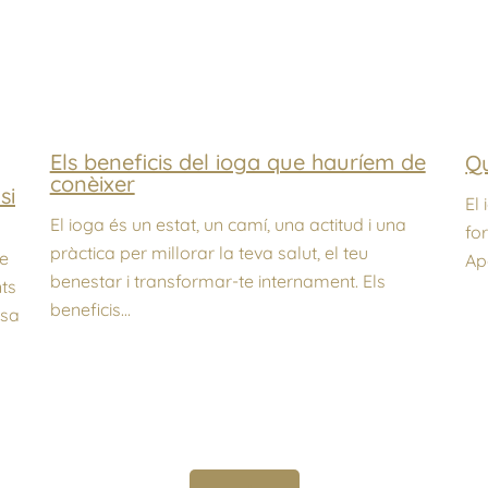
Els beneficis del ioga que hauríem de
Qu
conèixer
si
El
El ioga és un estat, un camí, una actitud i una
fo
pràctica per millorar la teva salut, el teu
ue
Apo
benestar i transformar-te internament. Els
ts
beneficis…
esa