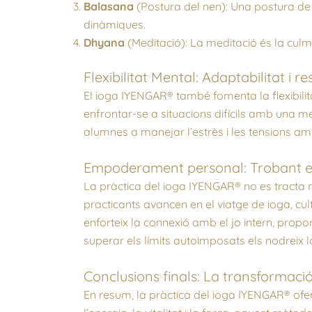
Balasana
(Postura del nen): Una postura de 
dinàmiques.
Dhyana
(Meditació): La meditació és la culmi
Flexibilitat Mental: Adaptabilitat i r
El ioga IYENGAR® també fomenta la flexibilit
enfrontar-se a situacions difícils amb una me
alumnes a manejar l’estrès i les tensions a
Empoderament personal: Trobant el
La pràctica del ioga IYENGAR® no es tracta
practicants avancen en el viatge de ioga, c
enforteix la connexió amb el jo intern, prop
superar els límits autoimposats els nodreix l
Conclusions finals: La transformaci
En resum, la pràctica del ioga IYENGAR® oferei