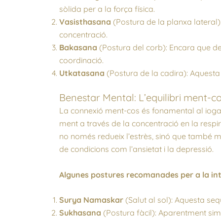
sòlida per a la força física.
Vasisthasana
(Postura de la planxa lateral): 
concentració.
Bakasana
(Postura del corb): Encara que de
coordinació.
Utkatasana
(Postura de la cadira): Aquesta 
Benestar Mental: L’equilibri ment-c
La connexió ment-cos és fonamental al ioga
ment a través de la concentració en la respi
no només redueix l’estrès, sinó que també mi
de condicions com l’ansietat i la depressió.
Algunes postures recomanades per a la in
Surya Namaskar
(Salut al sol): Aquesta seq
Sukhasana
(Postura fàcil): Aparentment simp