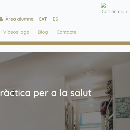
CAT
ES
Àrea alumne
Vídeos ioga
Blog
Contacte
àctica per a la salut