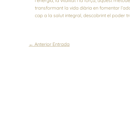
l’energia, la vitalitat i la força, aquest mè
transformant la vida diària en fomentar l’a
cap a la salut integral, descobrint el poder
←
Anterior Entrada