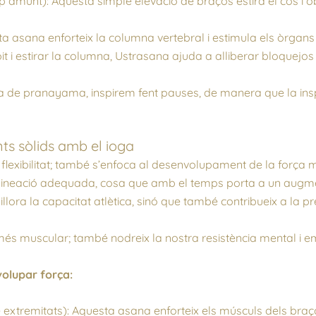
 amunt): Aquesta simple elevació de braços estira el cos i o
a asana enforteix la columna vertebral i estimula els òrgans
pit i estirar la columna, Ustrasana ajuda a alliberar bloquejos
ca de pranayama, inspirem fent pauses, de manera que la inspira
ts sòlids amb el ioga
flexibilitat; també s’enfoca al desenvolupament de la força 
alineació adequada, cosa que amb el temps porta a un augment 
illora la capacitat atlètica, sinó que també contribueix a la p
més muscular; també nodreix la nostra resistència mental i e
olupar força:
extremitats): Aquesta asana enforteix els músculs dels braç