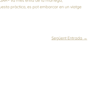
YENGAR® va més enllà de la màrfega,
uesta pràctica, es pot embarcar en un viatge
Següent Entrada
→