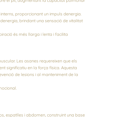
bre el pit, augmentant la capacitat pulmonar
 interns, proporcionant un impuls denergia.
 denergia, brindant una sensació de vitalitat
ció és més llarga i lenta i facilita
muscular. Les asanes requereixen que els
significatiu en la força física. Aquesta
revenció de lesions i al manteniment de la
mocional.
os, espatlles i abdomen, construint una base