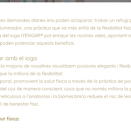
les demandes diàries ens poden aclaparar, trobar un refugi pe
luminador, una pràctica que va més enllà de la flexibilitat físic
del ioga IYENGAR® pot enriquir les nostres vides, aportant-nos 
poden potenciar aquests beneficis.
ar amb el ioga
la majoria de nosaltres visualitzem postures elegants i flexib
 la millora de la flexibilitat.
poral, promovent la salut física a través de la pràctica de p
el cos de manera conscient, cosa que no només millora la p
meticulosa a l’anatomia i la biomecànica redueix el risc de le
 de benestar físic.
t física: