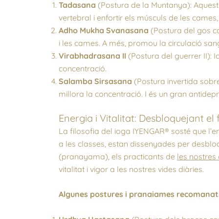
Tadasana
(Postura de la Muntanya): Aquest
vertebral i enfortir els músculs de les cames,
Adho Mukha Svanasana
(Postura del gos ca
i les cames. A més, promou la circulació san
Virabhadrasana II
(Postura del guerrer II): 
concentració.
Salamba Sirsasana
(Postura invertida sobre
millora la concentració. I és un gran antidepr
Energia i Vitalitat: Desbloquejant el
La filosofia del ioga IYENGAR® sosté que l’
a les classes, estan dissenyades per desbloque
(pranayama), els practicants de
les nostres
vitalitat i vigor a les nostres vides diàries.
Algunes postures i pranaiames recomanats p