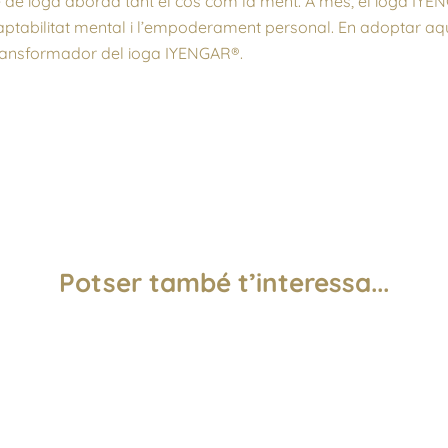
tode de ioga aborda tant el cos com la ment. A més, el ioga I
daptabilitat mental i l’empoderament personal. En adoptar aq
 transformador del ioga IYENGAR®.
Potser també t’interessa...