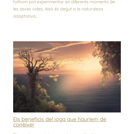
tothom pot experimentar en diferents moments de
les seves vides. Això és degut a la naturalesa
adaptativa…
Els beneficis del ioga que hauríem de
conèixer