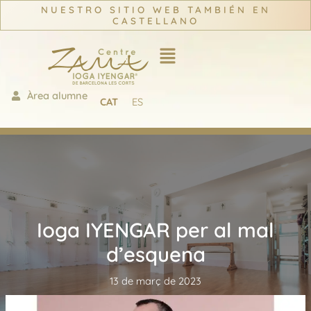
Vés
NUESTRO SITIO WEB TAMBIÉN EN
CASTELLANO
al
contingut
Àrea alumne
CAT
ES
Ioga IYENGAR per al mal
d’esquena
13 de març de 2023