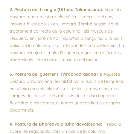
2. Postura del triangle (Utthita Trikonasana):
Aquesta
postura ajuda a estirar els músculs laterals del cos,
incloent-hi els oblics i els lumbars. També possibilita el
tractament correcte de la columna i els músculs de
l’esquena en incrementar l’aportació sanguínia a la part
baixa de la columna. El pit s’expandeix completament. La
postura alleuja els mals d’esquena, vigoritza els òrgans
abdominals i enforteix els músculs del maluc.
3. Postura del guerrer II (Virabhadrasana II):
Aquesta
postura proporciona flexibilitat als músculs de l’esquena,
enforteix i modela els músculs de les cames, alleuja les
rampes del bessó i dels músculs de la cuixa i aporta
flexibilitat a les cames, al temps que tonifica els òrgans
abdominals.
4. Postura de Bharadvaja (Bharadvajasana):
Treballa
sobre les regions dorsal i lumbar de la columna