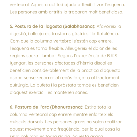
vertebral. Aquesta actitud ajuda a flexibilitzar l’esquena.
Les persones amb artritis la trobaran molt beneficiosa.
5. Postura de la llagosta (Salabhasana):
Afavoreix la
digestió, i alleuja els trastorns gàstrics i la flatulència.
Com que la columna vertebral s’estén cap enrere,
l’esquena es torna flexible. Alleugereix el dolor de les
regions sacra i lumbar. Segons l’experiència de B.K.S
Iyengar, les persones afectades d’hèrnia discal es
beneficien considerablement de la pràctica d’aquesta
asana sense recórrer al repòs forçat o al tractament
quirúrgic. La bufeta i la pròstata també es beneficien
d’aquest exercici i es mantenen sanes.
6. Postura de l’arc (Dhanurasana):
Estira tota la
columna vertebral cap enrere mentre enforteix els
músculs dorsals. Les persones grans no solen realitzar
aquest moviment amb freqüència, per la qual cosa la
seva columna es torna rígida. Aquesta asana