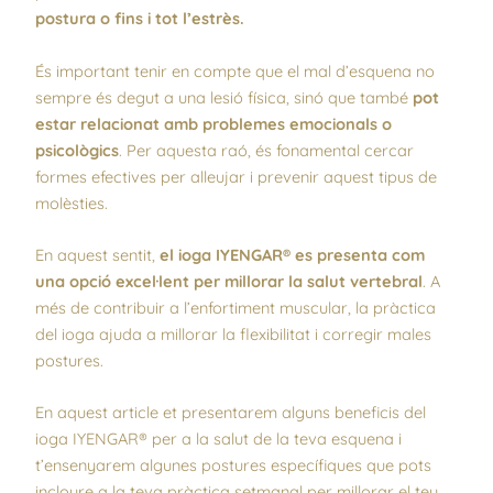
postura o fins i tot l’estrès.
És important tenir en compte que el mal d’esquena no
sempre és degut a una lesió física, sinó que també
pot
estar relacionat amb problemes emocionals o
psicològics
. Per aquesta raó, és fonamental cercar
formes efectives per alleujar i prevenir aquest tipus de
molèsties.
En aquest sentit,
el
ioga IYENGAR® es presenta com
una opció excel·lent per millorar la salut vertebral
. A
més de contribuir a l’enfortiment muscular, la pràctica
del ioga ajuda a millorar la flexibilitat i corregir males
postures.
En aquest article et presentarem alguns beneficis del
ioga IYENGAR® per a la salut de la teva esquena i
t’ensenyarem algunes postures específiques que pots
incloure a la teva pràctica setmanal per millorar el teu