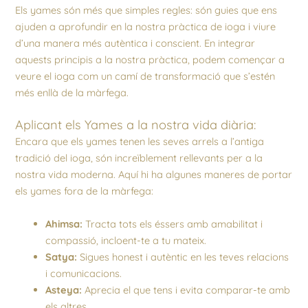
Els yames són més que simples regles: són guies que ens
ajuden a aprofundir en la nostra pràctica de ioga i viure
d’una manera més autèntica i conscient. En integrar
aquests principis a la nostra pràctica, podem començar a
veure el ioga com un camí de transformació que s’estén
més enllà de la màrfega.
Aplicant els Yames a la nostra vida diària:
Encara que els yames tenen les seves arrels a l’antiga
tradició del ioga, són increïblement rellevants per a la
nostra vida moderna. Aquí hi ha algunes maneres de portar
els yames fora de la màrfega:
Ahimsa:
Tracta tots els éssers amb amabilitat i
compassió, incloent-te a tu mateix.
Satya:
Sigues honest i autèntic en les teves relacions
i comunicacions.
Asteya:
Aprecia el que tens i evita comparar-te amb
els altres.