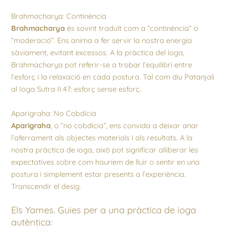
Brahmacharya: Continència
Brahmacharya
és sovint traduït com a “continència” o
“moderació”. Ens anima a fer servir la nostra energia
sàviament, evitant excessos. A la pràctica del ioga,
Brahmacharya pot referir-se a trobar l’equilibri entre
l’esforç i la relaxació en cada postura. Tal com diu Patanjali
al Ioga Sutra II.47: esforç sense esforç.
Aparigraha: No Cobdícia
Aparigraha
, o “no cobdícia”, ens convida a deixar anar
l’aferrament als objectes materials i als resultats. A la
nostra pràctica de ioga, això pot significar alliberar les
expectatives sobre com hauríem de lluir o sentir en una
postura i simplement estar presents a l’experiència.
Transcendir el desig.
Els Yames. Guies per a una pràctica de ioga
autèntica: