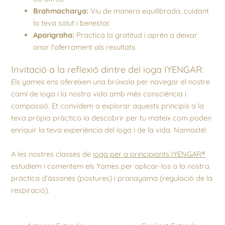
Brahmacharya:
Viu de manera equilibrada, cuidant
la teva salut i benestar.
Aparigraha:
Practica la gratitud i aprèn a deixar
anar l’aferrament als resultats.
Invitació a la reflexió dintre del ioga IYENGAR:
Els yames ens ofereixen una brúixola per navegar el nostre
camí de ioga i la nostra vida amb més consciència i
compassió. Et convidem a explorar aquests principis a la
teva pròpia pràctica ia descobrir per tu mateix com poden
enriquir la teva experiència del ioga i de la vida. Namasté!
A les nostres classes de
ioga per a principiants IYENGAR®
estudiem i comentem els Yames per aplicar-los a la nostra
pràctica d’àssanes (postures) i pranayama (regulació de la
respiració).