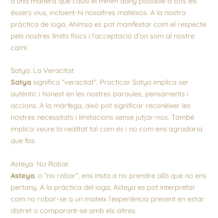
d’una manera que causi el mínim dany possible a tots els
éssers vius, incloent-hi nosaltres mateixos. A la nostra
pràctica de ioga, Ahimsa es pot manifestar com el respecte
pels nostres límits físics i l’acceptació d’on som al nostre
camí.
Satya: La Veracitat
Satya
significa “veracitat”. Practicar Satya implica ser
autèntic i honest en les nostres paraules, pensaments i
accions. A la màrfega, això pot significar reconèixer les
nostres necessitats i limitacions sense jutjar-nos. També
implica veure la realitat tal com és i no com ens agradaria
que fos.
Asteya: No Robar
Asteya
, o “no robar”, ens insta a no prendre allò que no ens
pertany. A la pràctica del ioga, Asteya es pot interpretar
com no robar-se a un mateix l’experiència present en estar
distret o comparant-se amb els altres.