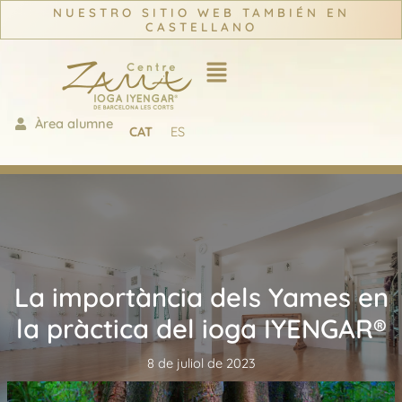
Vés
NUESTRO SITIO WEB TAMBIÉN EN
CASTELLANO
al
contingut
Àrea alumne
CAT
ES
La importància dels Yames en
la pràctica del ioga IYENGAR®
8 de juliol de 2023