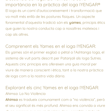
importància en la pràctica del ioga IYENGAR®
El ioga és un camí d’autoconeixement i transformació que
va molt més enllà de les postures físiques. Un aspecte
fonamental d’aquesta tradició són els
yames
, principis ètics
que guien la nostra conducta cap a nosaltres mateixos i
cap als altres.
Comprenent els Yames en el ioga IYENGAR:
Els yames són el primer esglaó o pètal a l’Ashtanga Ioga, el
sistema de vuit parts descrit per Patanjali als Ioga Sutres.
Aquests cinc principis ens ofereixen una guia moral per
viure de manera conscient i ètica, tant a la nostra pràctica
de ioga com a la nostra vida diària.
Explorant els cinc Yames en el ioga IYENGAR:
Ahimsa: La No Violència
Ahimsa
es tradueix comunament com a “no violència”, però
el seu significat és més profund. Ahimsa ens convida a viure