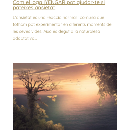
Com el ioga IYENGAR pot ajudar-te si
pateixes ansietat
L’ansietat és una reacció normal i comuna que
tothom pot experimentar en diferents moments de
les seves vides. Això és degut a la naturalesa
adaptativa…