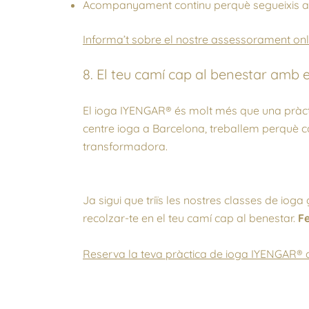
Acompanyament continu perquè segueixis ava
Informa’t sobre el nostre assessorament onl
8. El teu camí cap al benestar amb 
El ioga IYENGAR® és molt més que una pràctica
centre ioga a Barcelona, treballem perquè cad
transformadora.
Ja sigui que triïs les nostres classes de iog
recolzar-te en el teu camí cap al benestar.
Fe
Reserva la teva pràctica de ioga IYENGAR® 