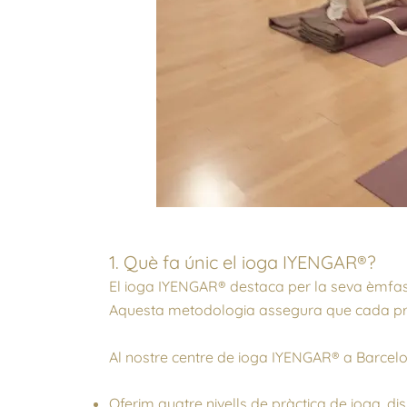
1. Què fa únic el ioga IYENGAR®?
El ioga IYENGAR® destaca per la seva èmfasi 
Aquesta metodologia assegura que cada pract
Al nostre centre de ioga IYENGAR® a Barcel
Oferim quatre nivells de pràctica de ioga, d