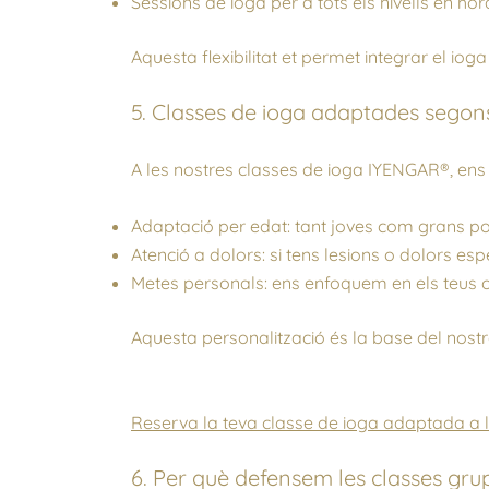
Sessions de ioga per a tots els nivells en hor
Aquesta flexibilitat et permet integrar el io
5. Classes de ioga adaptades segons 
A les nostres classes de ioga IYENGAR®, ens 
Adaptació per edat: tant joves com grans po
Atenció a dolors: si tens lesions o dolors esp
Metes personals: ens enfoquem en els teus object
Aquesta personalització és la base del nost
Reserva la teva classe de ioga adaptada a 
6. Per què defensem les classes gr