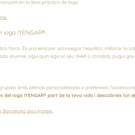
nçant en la teva pràctica de ioga.
ine.
el ioga IYENGAR®.
 física. És una eina per aconseguir l’equilibri, millorar la sa
a alumne, sigui quin sigui el seu nivell o condició, pugui gau
a grupals amb atenció personalitzada o prefereixis l’assessor
s del ioga IYENGAR® part de la teva vida i descobreix tot el
a Barcelona avui mateix.