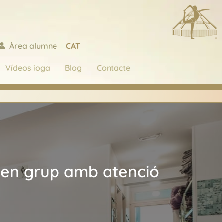
CAT
Àrea alumne
Vídeos ioga
Blog
Contacte
s en grup amb atenció