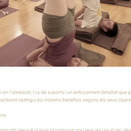
en l’alineació, l’ús de suports i un enfocament detallat que 
icant obtingui els màxims beneficis segons els seus objectiu
ona:
issenyats perquè puguis progressar any rere any en el teu de