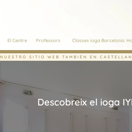
Vés
al
contingut
El Centre
Professors
Classes ioga Barcelona: Ho
NUESTRO SITIO WEB TAMBIÉN EN CASTELLA
Descobreix el ioga I