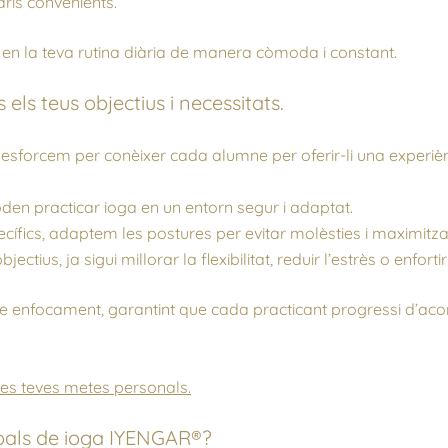
aris convenients.
ga en la teva rutina diària de manera còmoda i constant.
els teus objectius i necessitats.
esforcem per conèixer cada alumne per oferir-li una experièn
den practicar ioga en un entorn segur i adaptat.
ecífics, adaptem les postures per evitar molèsties i maximitzar
ius, ja sigui millorar la flexibilitat, reduir l’estrès o enfortir
re enfocament, garantint que cada practicant progressi d’ac
les teves metes personals.
upals de ioga IYENGAR®?