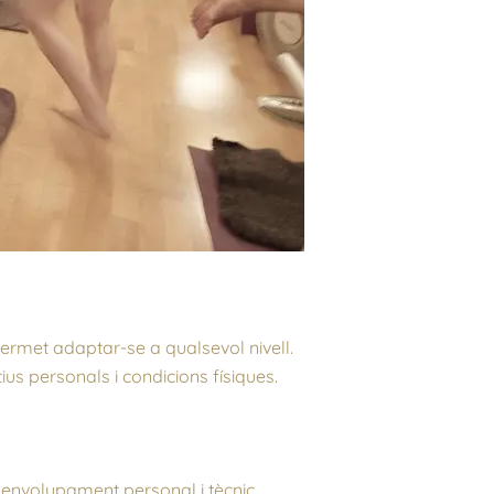
permet adaptar-se a qualsevol nivell.
s personals i condicions físiques.
senvolupament personal i tècnic.