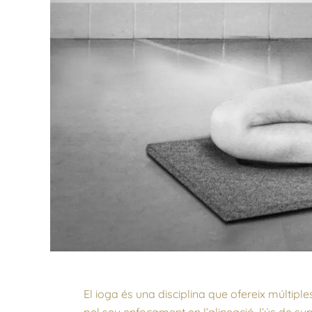
El ioga és una disciplina que ofereix múltipl
pel seu enfocament en l’alineació, l’ús de supo