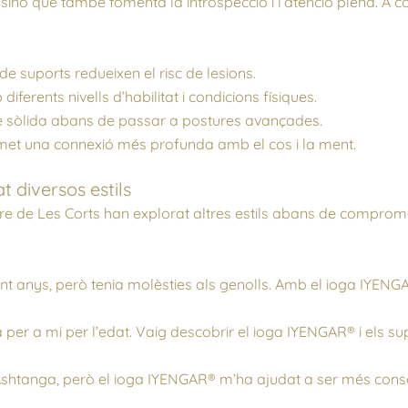
sinó que també fomenta la introspecció i l’atenció plena. A 
de suports redueixen el risc de lesions.
erents nivells d’habilitat i condicions físiques.
e sòlida abans de passar a postures avançades.
met una connexió més profunda amb el cos i la ment.
 diversos estils
re de Les Corts han explorat altres estils abans de compro
t anys, però tenia molèsties als genolls. Amb el ioga IYENGA
 per a mi per l’edat. Vaig descobrir el ioga IYENGAR® i els 
’Ashtanga, però el ioga IYENGAR® m’ha ajudat a ser més consc