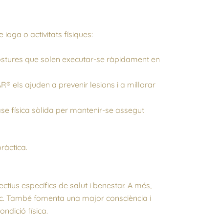
 ioga o activitats físiques:
ostures que solen executar-se ràpidament en
R® els ajuden a prevenir lesions i a millorar
e física sòlida per mantenir-se assegut
ràctica.
ius específics de salut i benestar. A més,
ògic. També fomenta una major consciència i
ndició física.