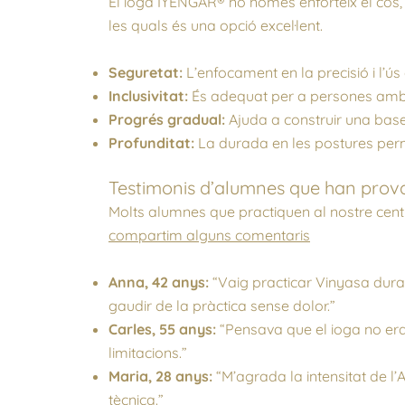
El ioga IYENGAR® no només enforteix el cos, 
les quals és una opció excel·lent.
Seguretat:
L’enfocament en la precisió i l’ús 
Inclusivitat:
És adequat per a persones amb dif
Progrés gradual:
Ajuda a construir una bas
Profunditat:
La durada en les postures per
Testimonis d’alumnes que han provat
Molts alumnes que practiquen al nostre cent
compartim alguns comentaris
Anna, 42 anys:
“Vaig practicar Vinyasa duran
gaudir de la pràctica sense dolor.”
Carles, 55 anys:
“Pensava que el ioga no era
limitacions.”
Maria, 28 anys:
“M’agrada la intensitat de l
tècnica.”