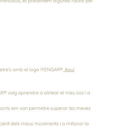
continuació, et presentem algunes raons per
metre’s amb el ioga IYENGAR®.
Aquí
R® vaig aprendre a alinear el meu cos i a
suports em van permetre superar les meves
ient dels meus moviments i a millorar la