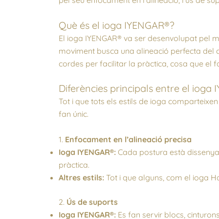
Què és el ioga IYENGAR®?
El ioga IYENGAR® va ser desenvolupat pel mest
moviment busca una alineació perfecta del cos 
cordes per facilitar la pràctica, cosa que el f
Diferències principals entre el ioga 
Tot i que tots els estils de ioga comparteixen
fan únic.
1.
Enfocament en l’alineació precisa
Ioga IYENGAR®:
Cada postura està dissenyada
pràctica.
Altres estils:
Tot i que alguns, com el ioga Ha
2.
Ús de suports
Ioga IYENGAR®:
Es fan servir blocs, cinturon