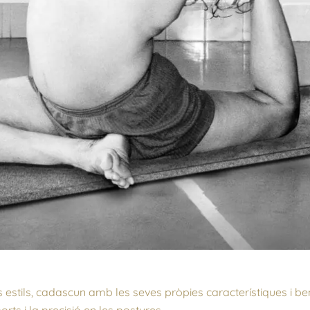
es estils, cadascun amb les seves pròpies característiques i be
rts i la precisió en les postures.