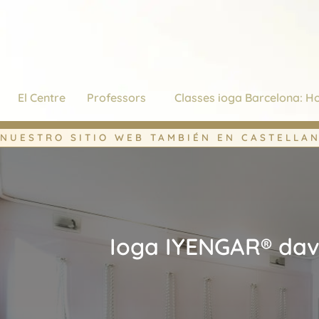
Vés
al
contingut
El Centre
Professors
Classes ioga Barcelona: Ho
NUESTRO SITIO WEB TAMBIÉN EN CASTELLA
Ioga IYENGAR® davan