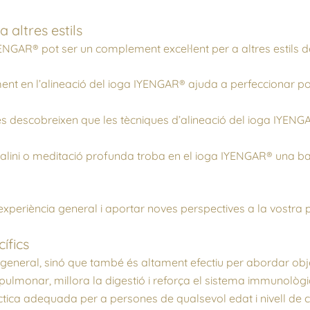
altres estils
IYENGAR® pot ser un complement excel·lent per a altres estils de
nt en l’alineació del ioga IYENGAR® ajuda a perfeccionar p
tes descobreixen que les tècniques d’alineació del ioga IYENGA
alini o meditació profunda troba en el ioga IYENGAR® una bas
 experiència general i aportar noves perspectives a la vostra p
ífics
neral, sinó que també és altament efectiu per abordar object
lut pulmonar, millora la digestió i reforça el sistema immunol
ctica adequada per a persones de qualsevol edat i nivell de co