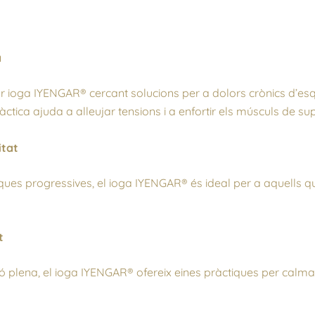
a
 ioga IYENGAR® cercant solucions per a dolors crònics d’es
pràctica ajuda a alleujar tensions i a enfortir els músculs de s
itat
ques progressives, el ioga IYENGAR® és ideal per a aquells 
t
ó plena, el ioga IYENGAR® ofereix eines pràctiques per calmar l