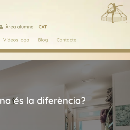
CAT
Àrea alumne
Vídeos ioga
Blog
Contacte
na és la diferència?