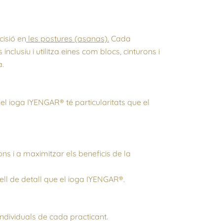
cisió en
les postures (asanas).
Cada
nclusiu i utilitza eines com blocs, cinturons i
a.
, el ioga IYENGAR® té particularitats que el
ns i a maximitzar els beneficis de la
ell de detall que el ioga IYENGAR®.
individuals de cada practicant.