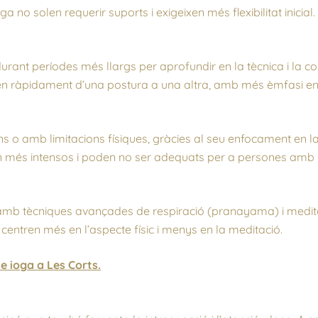
a no solen requerir suports i exigeixen més flexibilitat inicial.
ant períodes més llargs per aprofundir en la tècnica i la co
n ràpidament d’una postura a una altra, amb més èmfasi en
 o amb limitacions físiques, gràcies al seu enfocament en la 
 més intensos i poden no ser adequats per a persones amb 
mb tècniques avançades de respiració (pranayama) i meditac
 centren més en l’aspecte físic i menys en la meditació.
e ioga a Les Corts.