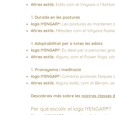
Altres estils:
Estils com el Vinyasa o l’Ashtang
3.
Durada en les postures
Ioga IYENGAR®:
Les postures es mantenen dur
Altres estils:
Mètodes com el Vinyasa flueixe
4.
Adaptabilitat per a totes les edats
Ioga IYENGAR®:
És ideal per a persones grans
Altres estils:
Alguns, com el Power Yoga, són
5.
Pranayama i meditació
Ioga IYENGAR®:
Combina postures físiques a
Altres estils:
Alguns estils, com el Bikram, se
Descobreix més sobre les
nostres classes d
Per què escollir el ioga IYENGAR®?