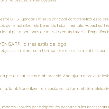
re B.K.S. Iyengar, i la seva principal característica és la pre
per maximitzar els beneficis físics i mentals. Aquest estil és i
a ideal per a persones de totes les edats i nivells d’experiènci
IYENGAR® i altres estils de ioga
 objectius similars, com harmonitzar el cos, la ment i l’esperit
 per alinear el cos amb precisió. Això ajuda a prevenir lesio
tha, també prioritzen l’alineació, no ho fan amb el mateix niv
s, mantes i cordes per adaptar les postures a les necessitats 