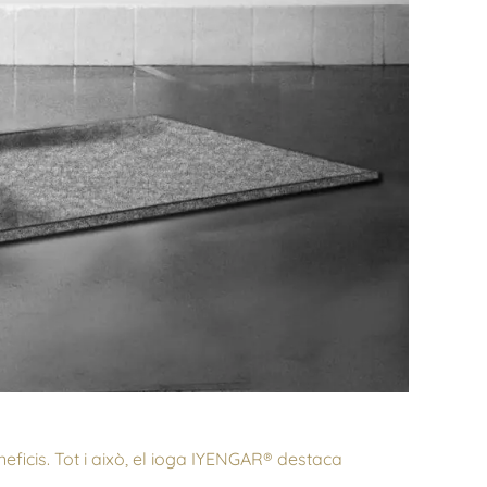
neficis. Tot i això, el ioga IYENGAR® destaca