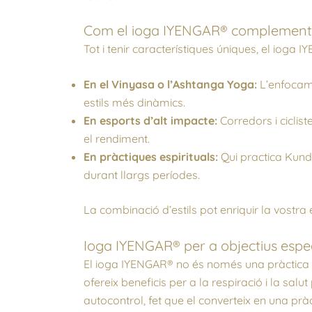
Com el ioga IYENGAR® complementa 
Tot i tenir característiques úniques, el ioga 
En el Vinyasa o l’Ashtanga Yoga:
L’enfocame
estils més dinàmics.
En esports d’alt impacte:
Corredors i ciclis
el rendiment.
En pràctiques espirituals:
Qui practica Kund
durant llargs períodes.
La combinació d’estils pot enriquir la vostra
Ioga IYENGAR® per a objectius espec
El ioga IYENGAR® no és només una pràctica ge
ofereix beneficis per a la respiració i la sa
autocontrol, fet que el converteix en una prà